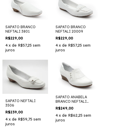
SAPATO BRANCO
SAPATO BRANCO
NEFTALI 3801
NEFTALI 20009
R$229,00
R$229,00
4
x
de
R$57,25
sem
4
x
de
R$57,25
sem
juros
juros
SAPATO ANABELA
SAPATO NEFTALI
BRANCO NEFTALI
3506
35001
R$249,00
R$239,00
4
x
de
R$62,25
sem
4
x
de
R$59,75
sem
juros
juros