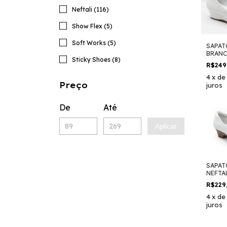
Neftali (116)
Show Flex (5)
Soft Works (5)
SAPAT
BRANC
Sticky Shoes (8)
39504
R$249
4
x
d
Preço
juros
De
Até
Aplicar
SAPAT
NEFTA
R$229
4
x
d
juros