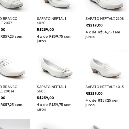
O BRANCO
SAPATO NEFTALI
SAPATO NEFTALI 2108
LI 2037
4020
R$219,00
,00
R$239,00
4
x
de
R$54,75
sem
e
R$57,25
sem
4
x
de
R$59,75
sem
juros
juros
O BRANCO
SAPATO NEFTALI
SAPATO NEFTALI 4015
LI 20014
3605
R$229,00
,00
R$239,00
4
x
de
R$57,25
sem
e
R$57,25
sem
4
x
de
R$59,75
sem
juros
juros