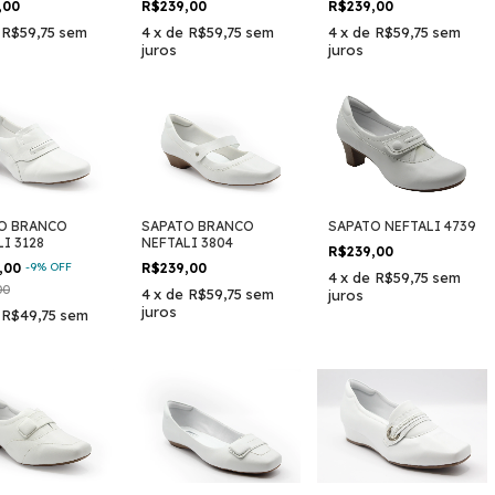
,00
R$239,00
R$239,00
e
R$59,75
sem
4
x
de
R$59,75
sem
4
x
de
R$59,75
sem
juros
juros
O BRANCO
SAPATO BRANCO
SAPATO NEFTALI 4739
I 3128
NEFTALI 3804
R$239,00
,00
-
9
%
OFF
R$239,00
4
x
de
R$59,75
sem
00
4
x
de
R$59,75
sem
juros
juros
e
R$49,75
sem