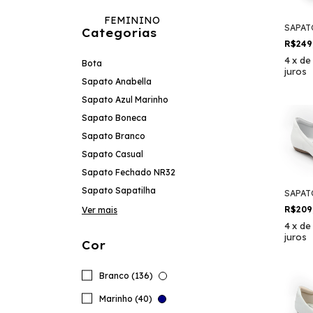
FEMININO
SAPAT
Categorias
R$249
4
x
d
Bota
juros
Sapato Anabella
Sapato Azul Marinho
Sapato Boneca
Sapato Branco
Sapato Casual
Sapato Fechado NR32
Sapato Sapatilha
SAPAT
R$209
Ver mais
4
x
d
juros
Cor
Branco (136)
Marinho (40)