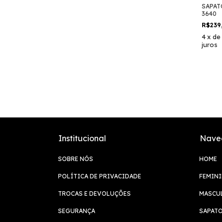
SAPAT
3640
R$239
4
x
d
juros
Institucional
Nave
SOBRE NÓS
HOME
POLÍTICA DE PRIVACIDADE
FEMIN
TROCAS E DEVOLUÇÕES
MASCU
SEGURANÇA
SAPATO