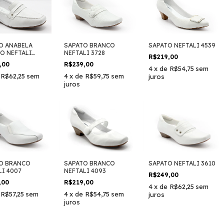
O ANABELA
SAPATO BRANCO
SAPATO NEFTALI 4539
O NEFTALI
NEFTALI 3728
R$219,00
,00
R$239,00
4
x
de
R$54,75
sem
e
R$62,25
sem
4
x
de
R$59,75
sem
juros
juros
O BRANCO
SAPATO BRANCO
SAPATO NEFTALI 3610
LI 4007
NEFTALI 4093
R$249,00
,00
R$219,00
4
x
de
R$62,25
sem
e
R$57,25
sem
4
x
de
R$54,75
sem
juros
juros