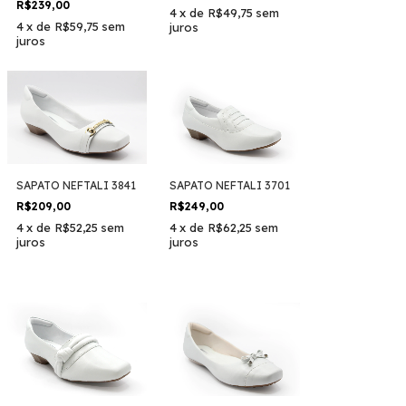
R$239,00
4
x
de
R$49,75
sem
4
x
de
R$59,75
sem
juros
juros
SAPATO NEFTALI 3841
SAPATO NEFTALI 3701
R$209,00
R$249,00
4
x
de
R$52,25
sem
4
x
de
R$62,25
sem
juros
juros