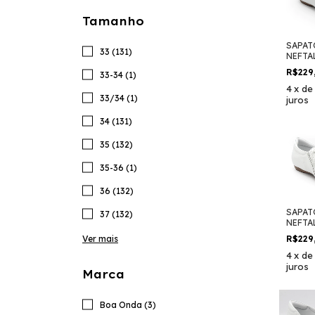
Tamanho
SAPAT
33 (131)
NEFTA
R$229
33-34 (1)
4
x
d
33/34 (1)
juros
34 (131)
35 (132)
35-36 (1)
36 (132)
SAPAT
37 (132)
NEFTA
Ver mais
R$229
4
x
d
juros
Marca
Boa Onda (3)