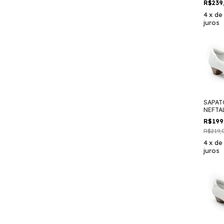
R$239
4
x
d
juros
SAPAT
NEFTAL
R$199
R$219,
4
x
d
juros