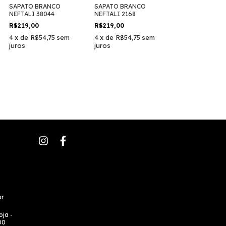
SAPATO BRANCO
SAPATO BRANCO
NEFTALI 38044
NEFTALI 2168
R$219,00
R$219,00
4
x
de
R$54,75
sem
4
x
de
R$54,75
sem
juros
juros
br
oja -
00