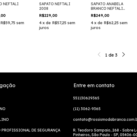
O NEFTALI
SAPATO NEFTALI
SAPATO ANABELA
2008
BRANCO NEFTALI
39501
,00
R$229,00
R$249,00
e
R$59,75
sem
4
x
de
R$57,25
sem
4
x
de
R$62,25
sem
juros
juros
1
de
3
gação
Entre em contato
551130629365
INO
(11) 3062-9365
LINO
contato@rossismodabranca.com.
 PROFISSIONAL DE SEGURANÇA
R. Teodoro Sampaio, 268 - Sobre L
Pinheiros, São Paulo - SP, 05406-0