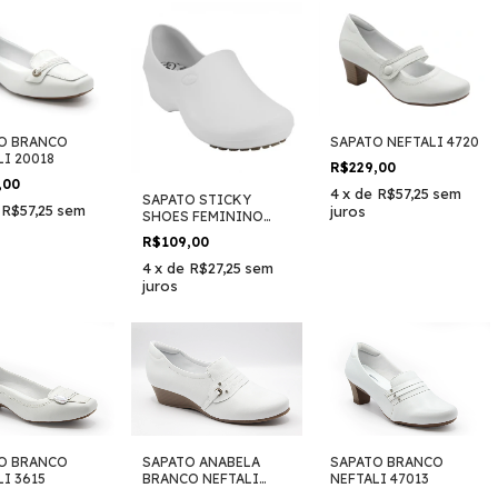
O BRANCO
SAPATO NEFTALI 4720
LI 20018
R$229,00
,00
4
x
de
R$57,25
sem
SAPATO STICKY
e
R$57,25
sem
juros
SHOES FEMININO
ANTIDERRAPANTE
R$109,00
4
x
de
R$27,25
sem
juros
O BRANCO
SAPATO ANABELA
SAPATO BRANCO
I 3615
BRANCO NEFTALI
NEFTALI 47013
35008