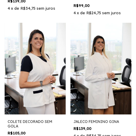
R$139,00
R$99,00
4
x
de
R$34,75
sem juros
4
x
de
R$24,75
sem juros
COLETE DECORADO SEM
JALECO FEMININO GINA
GOLA
R$139,00
R$105,00
4
x
de
R$34,75
sem juros