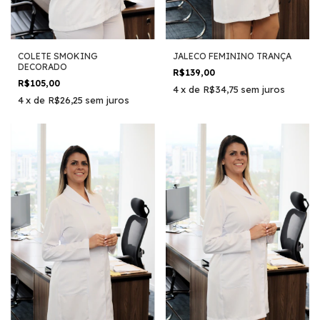
COLETE SMOKING
JALECO FEMININO TRANÇA
DECORADO
R$139,00
R$105,00
4
x
de
R$34,75
sem juros
4
x
de
R$26,25
sem juros